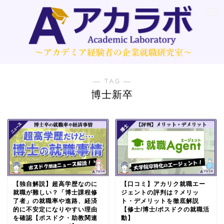
― TAG ―
博士新卒
【独自解説】超高学歴なのに
【口コミ】アカリク就職エー
就職が難しい？「博士課程修
ジェントの評判は？メリッ
了者」の就職率や進路、経済
ト・デメリットを徹底解説
的に不安定になりやすい理由
【修士/博士/ポスドクの就職活
を確認【ポスドク・助教関連
動】